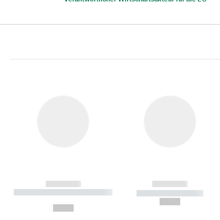
------------
------------
----------- ----------- ----------
----------- -----------
-
--,-- €
--,-- €