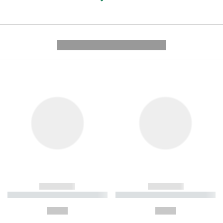
---------- --------------
------------
------------
----------- ----------- ----------
----------- ----------- ----------
-
-
--,-- €
--,-- €