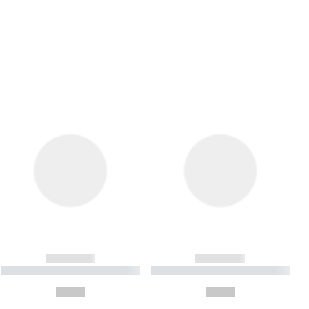
------------
------------
----------- ----------- ----------
----------- ----------- ----------
- -----------
-
--,-- €
--,-- €