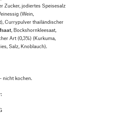
r Zucker, jodiertes Speisesalz
Weinessig (Wein,
), Currypulver thailändischer
fsaat
, Bockshornkleesaat,
scher Art (0,3%) (Kurkuma,
ies, Salz, Knoblauch).
– nicht kochen.
:
G