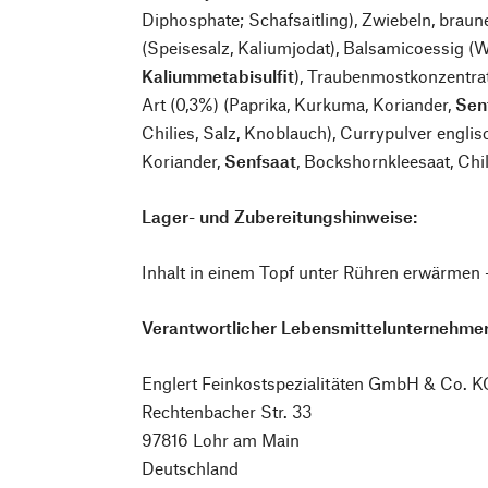
Diphosphate; Schafsaitling), Zwiebeln, braune
(Speisesalz, Kaliumjodat), Balsamicoessig (
Kaliummetabisulfit
), Traubenmostkonzentrat
Art (0,3%) (Paprika, Kurkuma, Koriander,
Sen
Chilies, Salz, Knoblauch), Currypulver engli
Koriander,
Senfsaat
, Bockshornkleesaat, Chil
Lager- und Zubereitungshinweise:
Inhalt in einem Topf unter Rühren erwärmen 
Verantwortlicher Lebensmittelunternehmer
Englert Feinkostspezialitäten GmbH & Co. K
Rechtenbacher Str. 33
97816 Lohr am Main
Deutschland