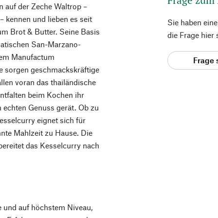
 auf der Zeche Waltrop –
– kennen und lieben es seit
Sie haben ein
um Brot & Butter. Seine Basis
die Frage hier
omatischen San-Marzano-
 dem Manufactum
Frage 
ze sorgen geschmackskräftige
llen voran das thailändische
entfalten beim Kochen ihr
m echten Genuss gerät. Ob zu
Kesselcurry eignet sich für
nnte Mahlzeit zu Hause. Die
bereitet das Kesselcurry nach
 und auf höchstem Niveau,