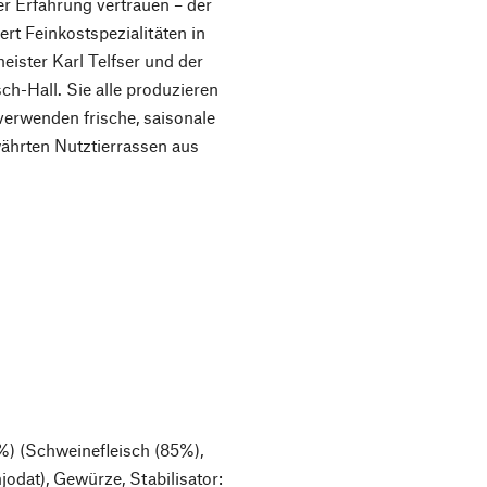
er Erfahrung vertrauen – der
rt Feinkostspezialitäten in
ister Karl Telfser und der
h-Hall. Sie alle produzieren
erwenden frische, saisonale
ährten Nutztierrassen aus
) (Schweinefleisch (85%),
jodat), Gewürze, Stabilisator: