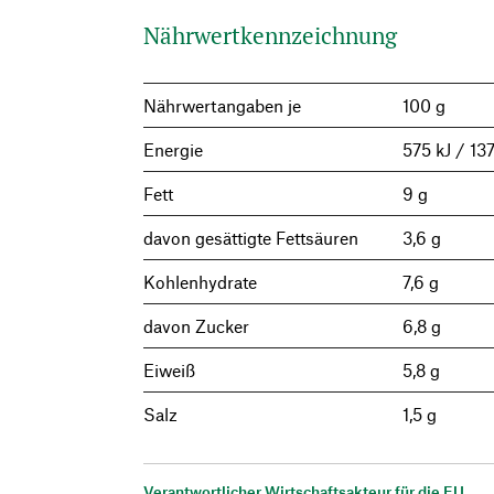
Nährwertkennzeichnung
Nährwertangaben je
100 g
Energie
575 kJ / 137
Fett
9 g
davon gesättigte Fettsäuren
3,6 g
Kohlenhydrate
7,6 g
davon Zucker
6,8 g
Eiweiß
5,8 g
Salz
1,5 g
Verantwortlicher Wirtschaftsakteur für die EU