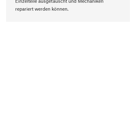
Einzelteile ausgetauscht und Mechaniken
Nach oben
repariert werden können.
Bewusst
Nachhaltigkeit steht im Fokus unserer
Produktauswahl. Wir setzen auf natürliche
Inhaltsstoffe und Materialien, die gepflegt werden
können, sowie auf eine ressourcenschonende
und sozialverträgliche Produktion.
Ausgewählt
Als Ihr kompetenter Partner arbeiten wir