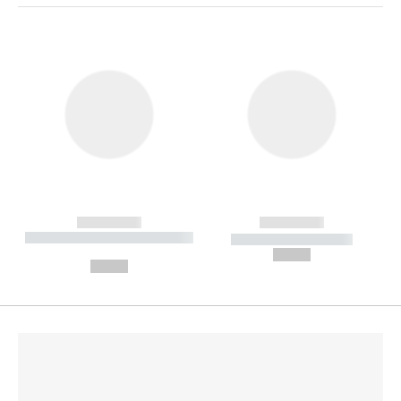
------------
------------
----------- ----------- --------
----------- -----------
---
--,-- €
--,-- €