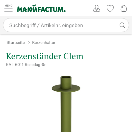
Zum Inhalt springen
Kundenkonto
Merkliste
0,0
Startseite
Kerzenhalter
Kerzenständer Clem
RAL 6011 Resedagrün