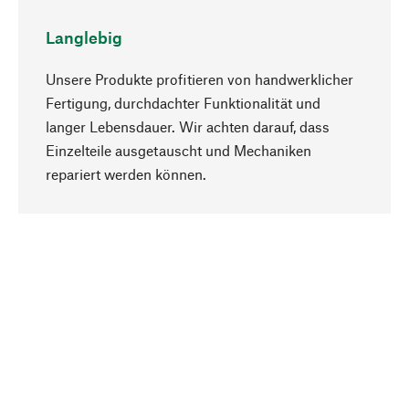
Langlebig
Unsere Produkte profitieren von handwerklicher
Fertigung, durchdachter Funktionalität und
langer Lebensdauer. Wir achten darauf, dass
Einzelteile ausgetauscht und Mechaniken
Nach oben
repariert werden können.
Bewusst
Nachhaltigkeit steht im Fokus unserer
Produktauswahl. Wir setzen auf natürliche
Inhaltsstoffe und Materialien, die gepflegt werden
können, sowie auf eine ressourcenschonende