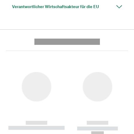
Verantwortlicher Wirtschaftsakteur für die EU
---------- --------------
------------
------------
----------- ----------- --------
----------- -----------
---
--,-- €