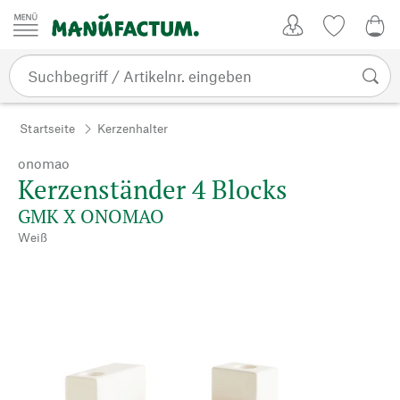
Zum Inhalt springen
Kundenkonto
Merkliste
0,0
Startseite
Kerzenhalter
onomao
Kerzenständer 4 Blocks
GMK X ONOMAO
Weiß