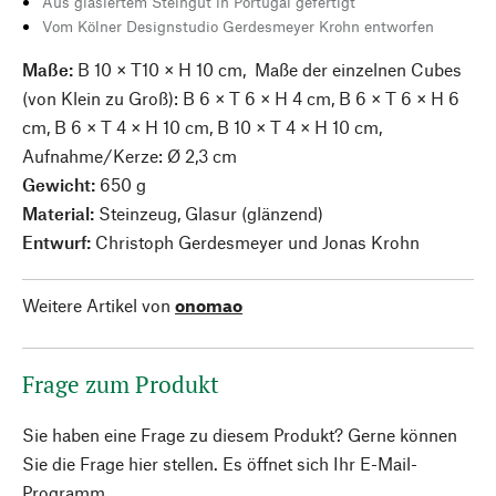
Aus glasiertem Steingut in Portugal gefertigt
Vom Kölner Designstudio Gerdesmeyer Krohn entworfen
Maße:
B 10 × T10 × H 10 cm, Maße der einzelnen Cubes
(von Klein zu Groß): B 6 × T 6 × H 4 cm, B 6 × T 6 × H 6
cm, B 6 × T 4 × H 10 cm, B 10 × T 4 × H 10 cm,
Aufnahme/Kerze: Ø 2,3 cm
Gewicht:
650 g
Material:
Steinzeug, Glasur (glänzend)
Entwurf:
Christoph Gerdesmeyer und Jonas Krohn
Weitere Artikel von
onomao
Frage zum Produkt
Sie haben eine Frage zu diesem Produkt? Gerne können
Sie die Frage hier stellen. Es öffnet sich Ihr E-Mail-
Programm.