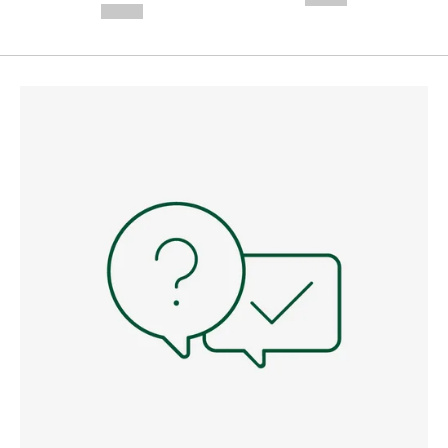
--,-- €