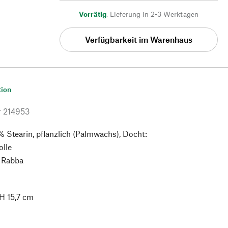
Vorrätig
,
Lieferung in 2-3 Werktagen
Verfügbarkeit im Warenhaus
tion
r
214953
% Stearin, pflanzlich (Palmwachs), Docht:
lle
 Rabba
 H 15,7 cm
g