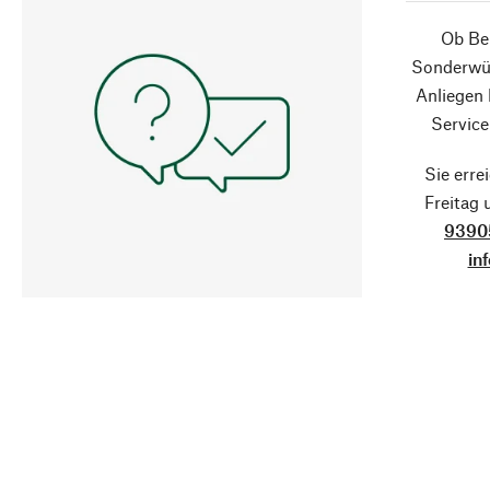
Ob Ber
Sonderwün
Anliegen
Service
Sie erre
Freitag
9390
in