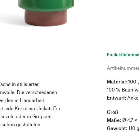
Produktinforma
Artikelnumme
Material:
100 
chs in stilisierter
100 % Baumwo
mwolle. Die verschiedenen
Entwurf:
Anke
erden in Handarbeit
 jede Kerze ein Unikat. Ein
Groß
 einzeln oder in Gruppen
Maße:
Ø 4,7 ×
 schön gestalteten
Gewicht:
110 