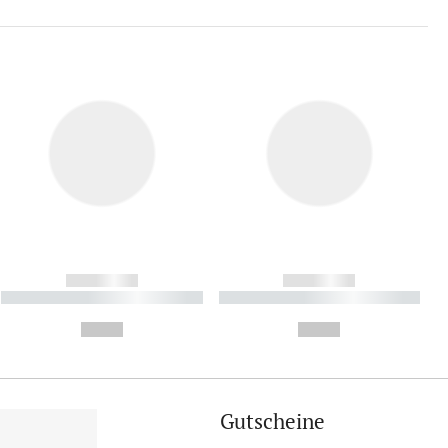
------------
------------
----------- ----------- ----------
----------- ----------- ----------
- -----------
-
--,-- €
--,-- €
Gutscheine