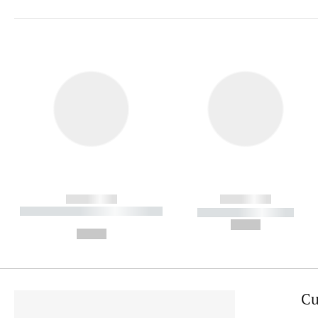
------------
------------
----------- ----------- ----------
----------- -----------
-
--,-- €
--,-- €
Cu