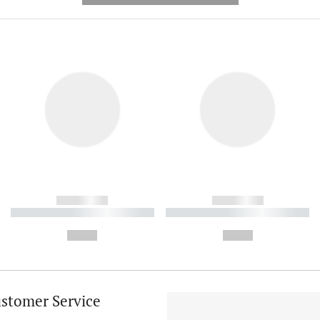
------------
------------
----------- ----------- ----------
----------- ----------- ----------
-
-
--,-- €
--,-- €
stomer Service