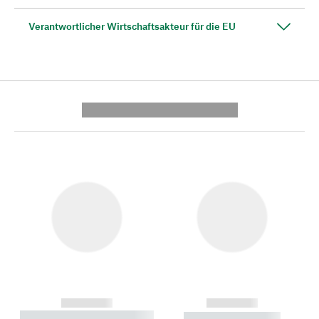
Verantwortlicher Wirtschaftsakteur für die EU
---------- --------------
------------
------------
----------- ----------- --------
----------- -----------