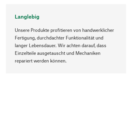
Langlebig
Unsere Produkte profitieren von handwerklicher
Fertigung, durchdachter Funktionalität und
langer Lebensdauer. Wir achten darauf, dass
Einzelteile ausgetauscht und Mechaniken
Nach oben
repariert werden können.
Bewusst
Nachhaltigkeit steht im Fokus unserer
Produktauswahl. Wir setzen auf natürliche
Inhaltsstoffe und Materialien, die gepflegt werden
können, sowie auf eine ressourcenschonende