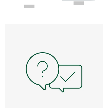
---
--,-- €
--,-- €