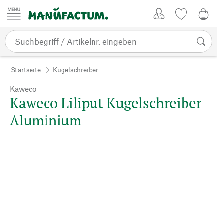
Zum Inhalt springen
Kundenkonto
Merkliste
0,0
Startseite
Kugelschreiber
Kaweco
Kaweco Liliput Kugelschreiber
Aluminium