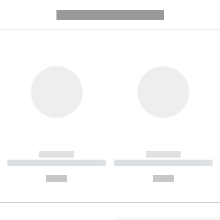
---------- --------------
------------
------------
----------- ----------- ----------
----------- ----------- ----------
-
-
--,-- €
--,-- €