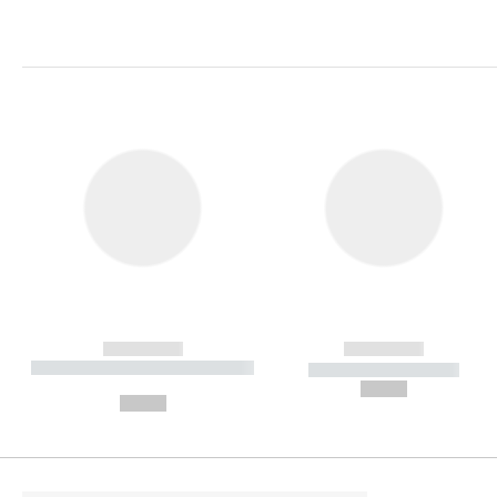
------------
------------
----------- ----------- ----------
----------- -----------
-
--,-- €
--,-- €