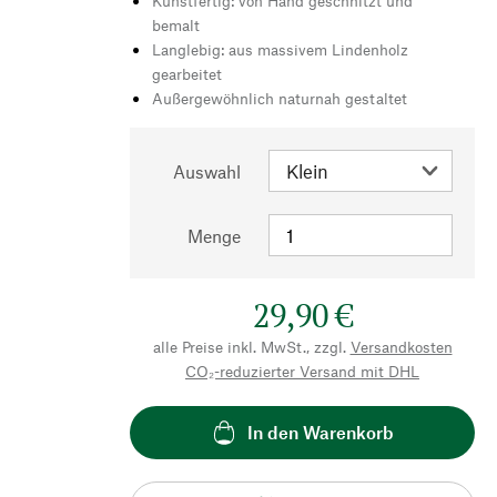
Kunstfertig: von Hand geschnitzt und
bemalt
Langlebig: aus massivem Lindenholz
gearbeitet
Außergewöhnlich naturnah gestaltet
Auswahl
Menge
29,90 €
alle Preise inkl. MwSt., zzgl.
Versandkosten
CO₂-reduzierter Versand mit DHL
In den Warenkorb