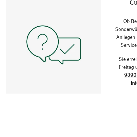
Cu
Ob Ber
Sonderwün
Anliegen
Service
Sie erre
Freitag
9390
in