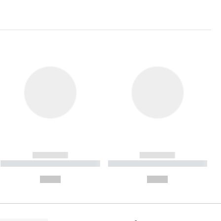
------------
------------
----------- ----------- ----------
----------- ----------- ----------
- -----------
-
--,-- €
--,-- €