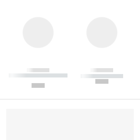
------------
------------
----------- ----------- --------
----------- -----------
---
--,-- €
--,-- €