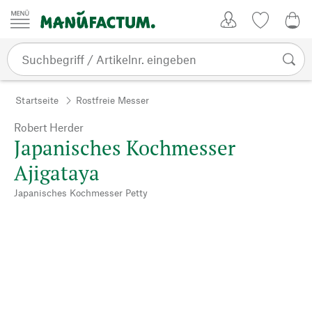
Zum Inhalt springen
Kundenkonto
Merkliste
0,0
Startseite
Rostfreie Messer
Robert Herder
Japanisches Kochmesser
Ajigataya
Japanisches Kochmesser Petty