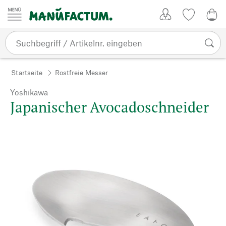
Zum Inhalt springen
Kundenkonto
Merkliste
0,0
Startseite
Rostfreie Messer
Yoshikawa
Japanischer Avocadoschneider