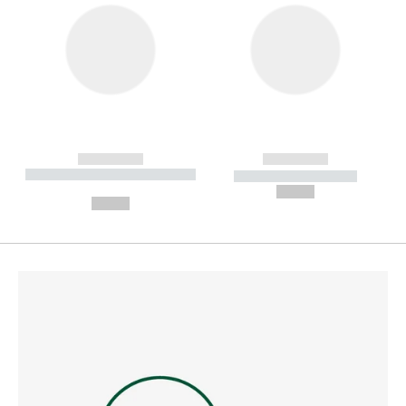
------------
------------
----------- ----------- --------
----------- -----------
---
--,-- €
--,-- €