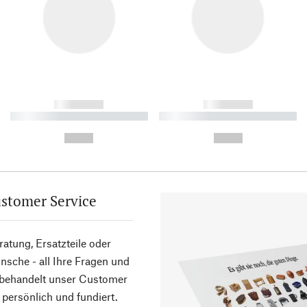
------------
------------
----------- ----------- ----------
----------- ----------- ----------
-
-
--,-- €
--,-- €
stomer Service
atung, Ersatzteile oder
sche - all Ihre Fragen und
 behandelt unser Customer
 persönlich und fundiert.