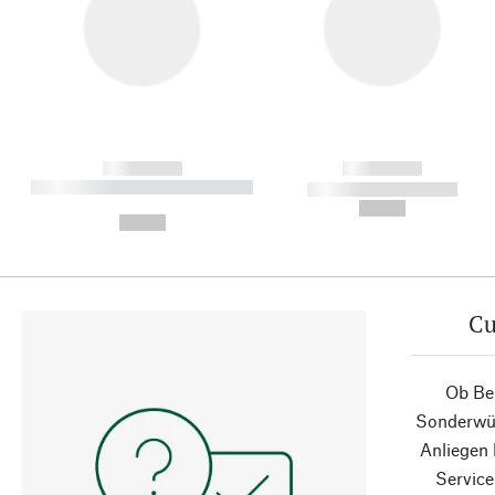
------------
------------
----------- ----------- ----------
----------- -----------
-
--,-- €
--,-- €
Cu
Ob Ber
Sonderwün
Anliegen
Service