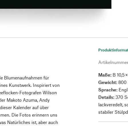
Produktinforma
Artikelnumme
Maße:
B 10,5 
de Blumenaufnahmen für
Gewicht:
800 
eines Kunstwerk. Inspiriert von
Sprache:
Engl
eeflocken-Fotografen Wilson
Details:
370 S
tler Makoto Azuma, Andy
lackveredelt, 
dieser Kalender auf über
stabiler Stülpd
men. Die Fotos erinnern uns
was Natürliches ist, aber auch