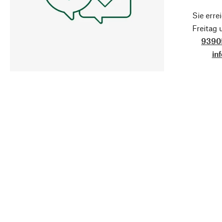
Sie erre
Freitag
9390
in