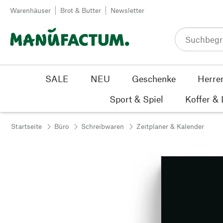
Zum Inhalt springen
Warenhäuser
Brot & Butter
Newsletter
SALE
NEU
Geschenke
Herre
Sport & Spiel
Koffer &
Startseite
Büro
Schreibwaren
Zeitplaner & Kalender