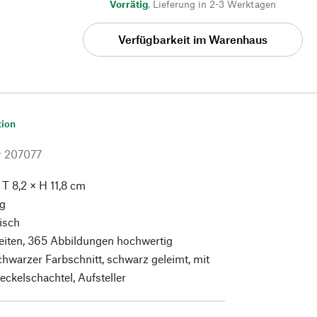
Vorrätig
,
Lieferung in 2-3 Werktagen
Verfügbarkeit im Warenhaus
tion
r
207077
× T 8,2 × H 11,8 cm
g
isch
eiten, 365 Abbildungen hochwertig
schwarzer Farbschnitt, schwarz geleimt, mit
eckelschachtel, Aufsteller