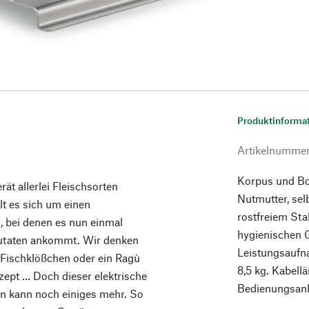
Produktinforma
Artikelnumme
Korpus und Bo
ät allerlei Fleischsorten
Nutmutter, se
lt es sich um einen
rostfreiem Sta
h, bei denen es nun einmal
hygienischen G
 Zutaten ankommt. Wir denken
Leistungsaufn
 Fischklößchen oder ein Ragù
8,5 kg. Kabell
ezept … Doch dieser elektrische
Bedienungsanle
in kann noch einiges mehr. So