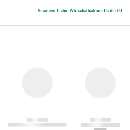
Verantwortlicher Wirtschaftsakteur für die EU
------------
------------
----------- ----------- ----------
----------- -----------
-