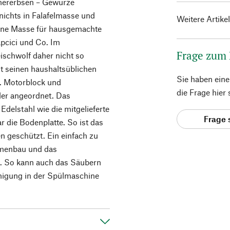
chererbsen – Gewürze
nichts in Falafelmasse und
Weitere Artike
eine Masse für hausgemachte
pcici und Co. Im
Frage zum
ischwolf daher nicht so
it seinen haushaltsüblichen
Sie haben ein
. Motorblock und
die Frage hier
nder angeordnet. Das
delstahl wie die mitgelieferte
Frage 
 die Bodenplatte. So ist das
en geschützt. Ein einfach zu
mmenbau und das
. So kann auch das Säubern
inigung in der Spülmaschine