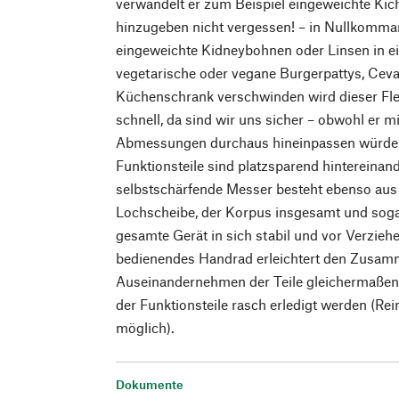
verwandelt er zum Beispiel eingeweichte Ki
hinzugeben nicht vergessen! – in Nullkomma
eingeweichte Kidneybohnen oder Linsen in 
vegetarische oder vegane Burgerpattys, Ceva
Küchenschrank verschwinden wird dieser Fle
schnell, da sind wir uns sicher – obwohl er m
Abmessungen durchaus hineinpassen würde
Funktionsteile sind platzsparend hintereina
selbstschärfende Messer besteht ebenso aus E
Lochscheibe, der Korpus insgesamt und sogar
gesamte Gerät in sich stabil und vor Verzieh
bedienendes Handrad erleichtert den Zusa
Auseinandernehmen der Teile gleichermaßen
der Funktionsteile rasch erledigt werden (Re
möglich).
Dokumente