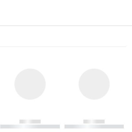
------------
------------
----------- ----------- ----------
----------- ----------- ----------
- -----------
-