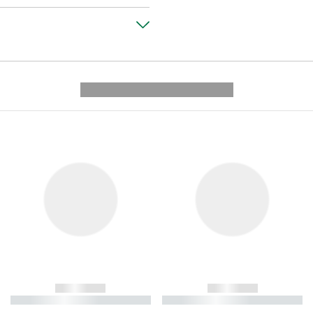
---------- --------------
------------
------------
----------- ----------- ----------
----------- ----------- ----------
-
-