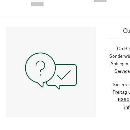
--,-- €
--,-- €
Cu
Ob Ber
Sonderwün
Anliegen
Service
Sie erre
Freitag
9390
in