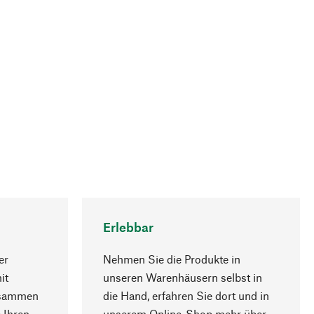
Erlebbar
er
Nehmen Sie die Produkte in
it
unseren Warenhäusern selbst in
usammen
die Hand, erfahren Sie dort und in
Nach oben
 Ihren
unserem Online-Shop mehr über