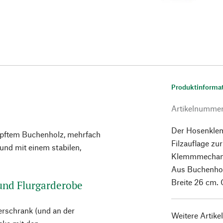
Produktinforma
Artikelnumme
Der Hosenklem
mpftem Buchenholz, mehrfach
Filzauflage zu
 und mit einem stabilen,
Klemmmechan
Aus Buchenho
Breite 26 cm. 
 und Flurgarderobe
erschrank (und an der
Weitere Artike