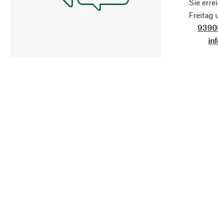
Sie erre
Freitag
9390
in