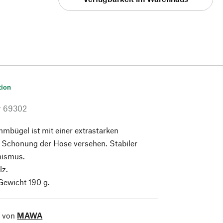
tion
r
69302
mbügel ist mit einer extrastarken
r Schonung der Hose versehen. Stabiler
ismus.
lz.
Gewicht 190 g.
l von
MAWA