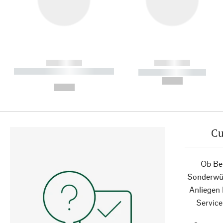
------------
------------
----------- ----------- ----------
----------- -----------
-
--,-- €
--,-- €
Cu
Ob Ber
Sonderwün
Anliegen
Service