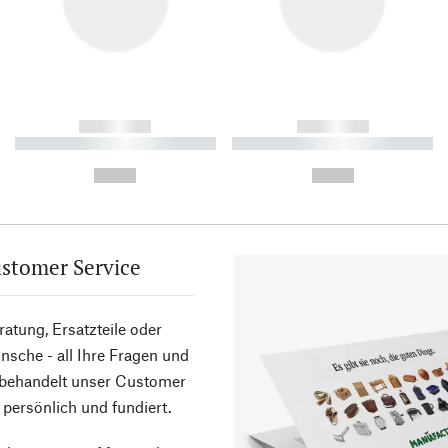
------------
------------
----------- ----------- ----------
----------- ----------- ----------
-
-
--,-- €
--,-- €
stomer Service
atung, Ersatzteile oder
sche - all Ihre Fragen und
 behandelt unser Customer
 persönlich und fundiert.