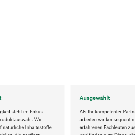
t
Ausgewählt
gkeit steht im Fokus
Als Ihr kompetenter Partn
Produktauswahl. Wir
arbeiten wir konsequent m
f natürliche Inhaltsstoffe
erfahrenen Fachleuten z
ialien, die gepflegt
und finden gute Dinge, die