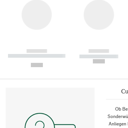
------------
------------
----------- ----------- ----------
----------- -----------
-
--,-- €
--,-- €
Cu
Ob Ber
Sonderwün
Anliegen