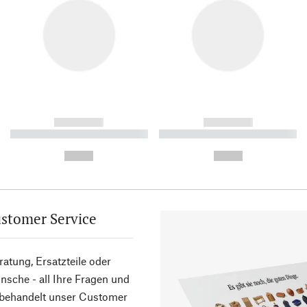
------------
------------
----------- ----------- ----------
----------- ----------- ----------
-
-
--,-- €
--,-- €
stomer Service
atung, Ersatzteile oder
sche - all Ihre Fragen und
 behandelt unser Customer