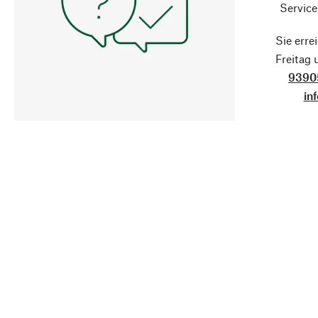
Service
Sie erre
Freitag
9390
in