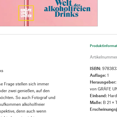
Produktinforma
Artikelnumme
ISBN:
978383
ks
Auflage:
1
Herausgeber
se Frage stellen sich immer
von GRÄFE U
der zwei genießen, auf den
Einband:
Hard
möchten. So auch Fotograf und
Maße:
B 21 × 
Aufkommen alkoholfreier
Erscheinungs
rspektive, denn auch wenn