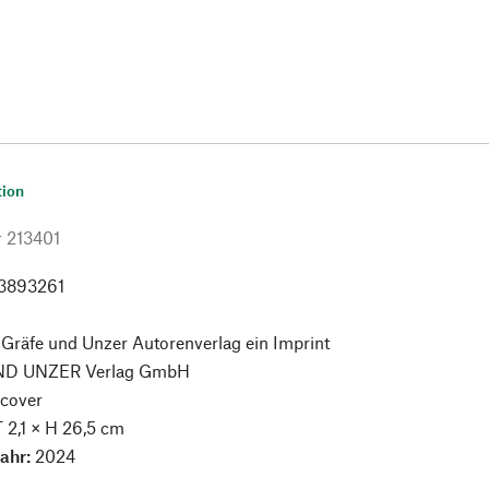
tion
r
213401
3893261
:
Gräfe und Unzer Autorenverlag ein Imprint
ND UNZER Verlag GmbH
cover
T 2,1 × H 26,5 cm
jahr:
2024