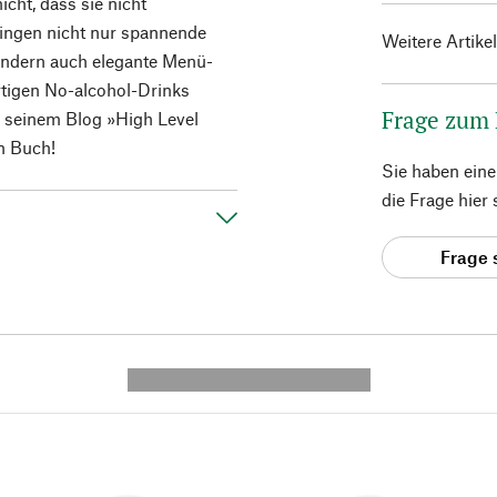
cht, dass sie nicht
lingen nicht nur spannende
Weitere Artike
sondern auch elegante Menü-
rtigen No-alcohol-Drinks
Frage zum
in seinem Blog »High Level
n Buch!
Sie haben ein
die Frage hier
Frage 
---------- --------------