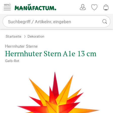
Zum Inhalt springen
Kundenkonto
Merkliste
0,0
Startseite
Dekoration
Herrnhuter Sterne
Herrnhuter Stern A1e 13 cm
Gelb-Rot