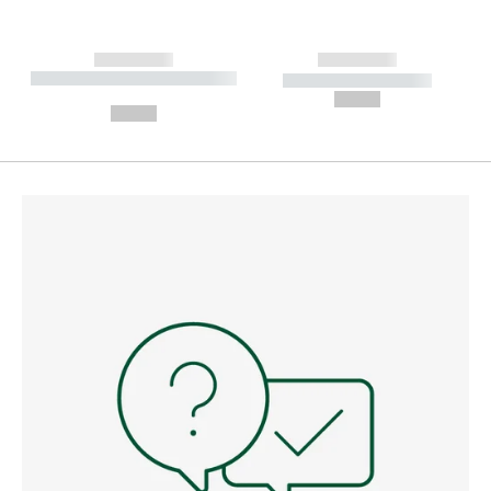
------------
------------
----------- ----------- --------
----------- -----------
---
--,-- €
--,-- €