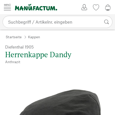
Zum Inhalt springen
Kundenkonto
Merkliste
0,0
Startseite
Kappen
Diefenthal 1905
Herrenkappe Dandy
Anthrazit