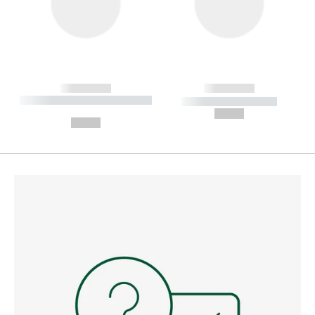
------------
------------
----------- ----------- --------
----------- -----------
---
--,-- €
--,-- €