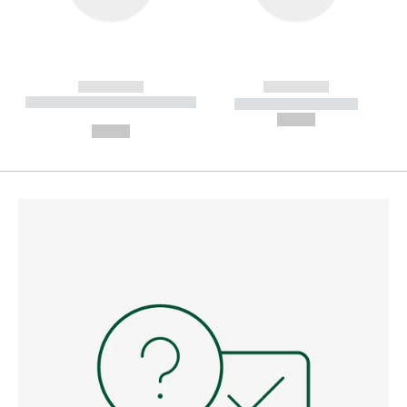
------------
------------
----------- ----------- --------
----------- -----------
---
--,-- €
--,-- €