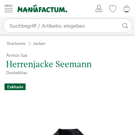
Zum Inhalt springen
Kundenkonto
Merkliste
0,0
Startseite
Jacken
Armor lux
Herrenjacke Seemann
Dunkelblau
Exklusiv