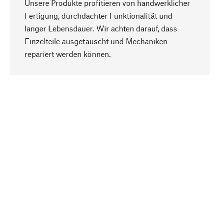
Unsere Produkte profitieren von handwerklicher
Fertigung, durchdachter Funktionalität und
langer Lebensdauer. Wir achten darauf, dass
Einzelteile ausgetauscht und Mechaniken
Nach oben
repariert werden können.
Bewusst
Nachhaltigkeit steht im Fokus unserer
Produktauswahl. Wir setzen auf natürliche
Inhaltsstoffe und Materialien, die gepflegt werden
können, sowie auf eine ressourcenschonende
und sozialverträgliche Produktion.