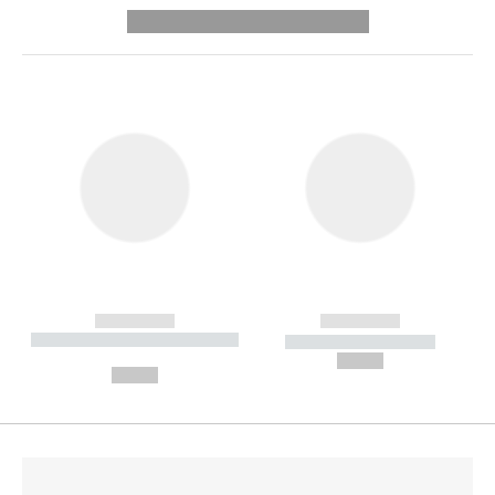
---------- --------------
------------
------------
----------- ----------- --------
----------- -----------
---
--,-- €
--,-- €