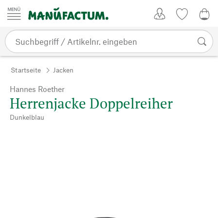
Zum Inhalt springen
Kundenkonto
Merkliste
0,0
Startseite
Jacken
Hannes Roether
Herrenjacke Doppelreiher
Dunkelblau