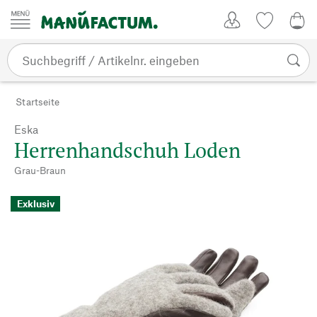
Zum Inhalt springen
Kundenkonto
Merkliste
0,0
Startseite
Eska
Herrenhandschuh Loden
Grau-Braun
Exklusiv