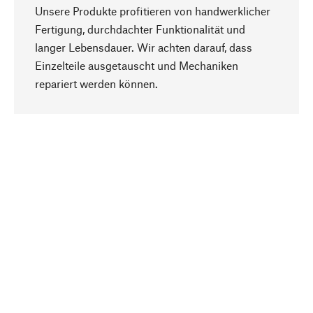
Unsere Produkte profitieren von handwerklicher
Fertigung, durchdachter Funktionalität und
langer Lebensdauer. Wir achten darauf, dass
Einzelteile ausgetauscht und Mechaniken
Nach oben
repariert werden können.
Bewusst
Nachhaltigkeit steht im Fokus unserer
Produktauswahl. Wir setzen auf natürliche
Inhaltsstoffe und Materialien, die gepflegt werden
können, sowie auf eine ressourcenschonende
und sozialverträgliche Produktion.