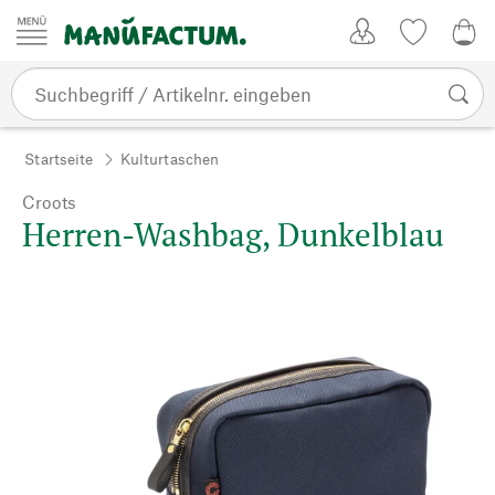
Zum Inhalt springen
Kundenkonto
Merkliste
0,0
Startseite
Kulturtaschen
Croots
Herren-Washbag, Dunkelblau