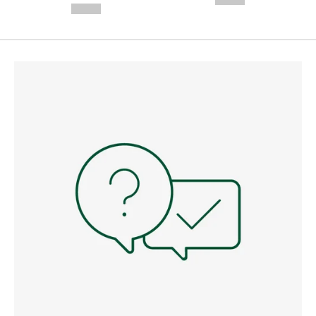
--,-- €