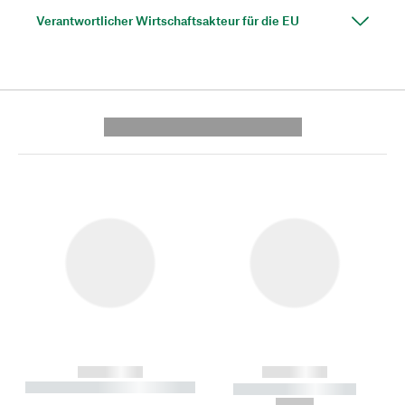
Verantwortlicher Wirtschaftsakteur für die EU
---------- --------------
------------
------------
----------- ----------- --------
----------- -----------
---
--,-- €