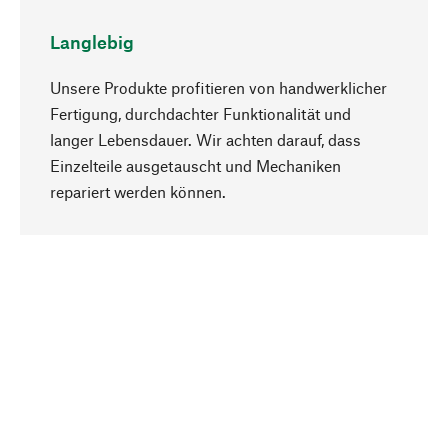
Langlebig
Unsere Produkte profitieren von handwerklicher
Fertigung, durchdachter Funktionalität und
langer Lebensdauer. Wir achten darauf, dass
Einzelteile ausgetauscht und Mechaniken
Nach oben
repariert werden können.
Bewusst
Nachhaltigkeit steht im Fokus unserer
Produktauswahl. Wir setzen auf natürliche
Inhaltsstoffe und Materialien, die gepflegt werden
können, sowie auf eine ressourcenschonende