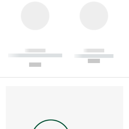
------------
------------
----------- ----------- --------
----------- -----------
---
--,-- €
--,-- €