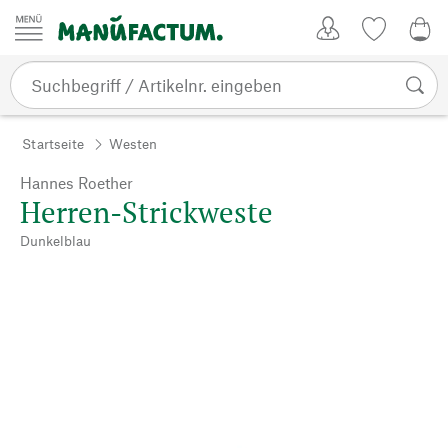
Zum Inhalt springen
Kundenkonto
Merkliste
0,0
Startseite
Westen
Hannes Roether
Herren-Strickweste
Dunkelblau