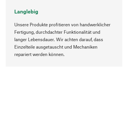
Langlebig
Unsere Produkte profitieren von handwerklicher
Fertigung, durchdachter Funktionalität und
langer Lebensdauer. Wir achten darauf, dass
Einzelteile ausgetauscht und Mechaniken
Nach oben
repariert werden können.
Bewusst
Nachhaltigkeit steht im Fokus unserer
Produktauswahl. Wir setzen auf natürliche
Inhaltsstoffe und Materialien, die gepflegt werden
können, sowie auf eine ressourcenschonende