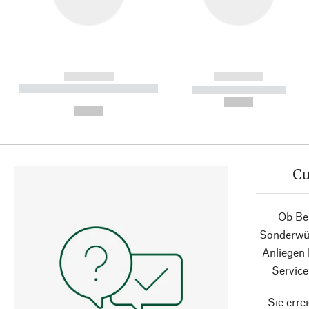
------------
------------
----------- ----------- ----------
----------- -----------
-
--,-- €
--,-- €
Cu
Ob Ber
Sonderwün
Anliegen
Service
Sie erre