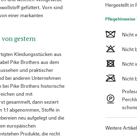
Hergestellt in
llstoff gefüttert. Vorn sind
 von einer markanten
Pflegehinweise 
Nicht 
t von gestern
Nicht 
rtigten Kleidungsstücken aus
Label Pike Brothers aus dem
Nicht 
Aussehen und praktischer
end bei anderen Unternehmen
Nicht 
n bei Pike Brothers historische
Profes
reichen und mit
Perchl
rst gesammelt, dann seziert
schone
en 1:1 abgenommen, Stoffe in
ereien neu aufgelegt und die
ten europäischen
Weitere Artike
ntstehen Produkte, die nicht