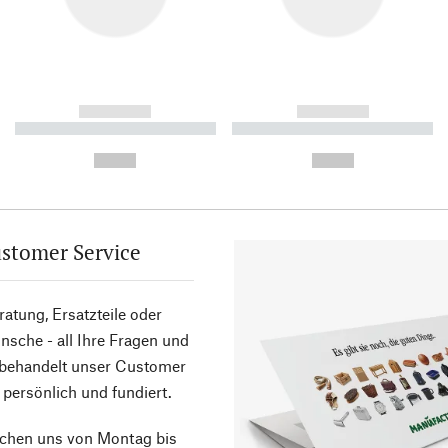
------------
------------
----------- ----------- ----------
----------- ----------- ----------
-
-
--,-- €
--,-- €
stomer Service
atung, Ersatzteile oder
sche - all Ihre Fragen und
 behandelt unser Customer
 persönlich und fundiert.
ichen uns von Montag bis