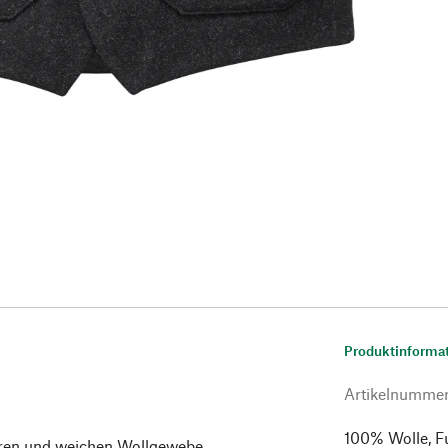
Produktinforma
Artikelnumme
100% Wolle, F
eren und weichen Wollgewebe