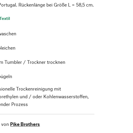
 Portugal. Rückenlänge bei Größe L = 58,5 cm.
Textil
waschen
bleichen
im Tumbler / Trockner trocknen
bügeln
sionelle Trockenreinigung mit
orethylen und / oder Kohlenwasserstoffen,
nder Prozess
l von
Pike Brothers