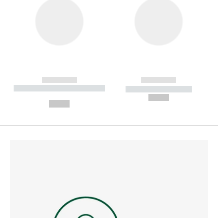
------------
------------
----------- ----------- --------
----------- -----------
---
--,-- €
--,-- €