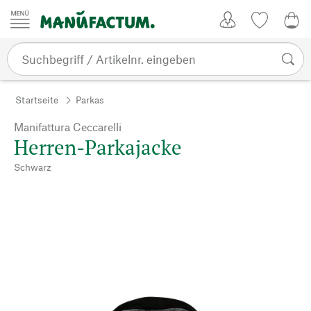
Zum Inhalt springen
Kundenkonto
Merkliste
0,0
Startseite
Parkas
Manifattura Ceccarelli
Herren-Parkajacke
Schwarz