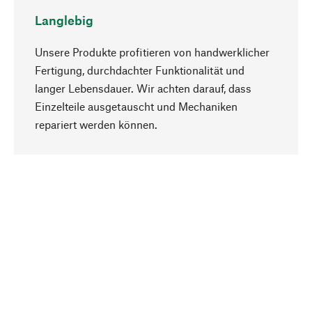
Langlebig
Unsere Produkte profitieren von handwerklicher
Fertigung, durchdachter Funktionalität und
langer Lebensdauer. Wir achten darauf, dass
Einzelteile ausgetauscht und Mechaniken
Nach oben
repariert werden können.
Bewusst
Nachhaltigkeit steht im Fokus unserer
Produktauswahl. Wir setzen auf natürliche
Inhaltsstoffe und Materialien, die gepflegt werden
können, sowie auf eine ressourcenschonende
und sozialverträgliche Produktion.