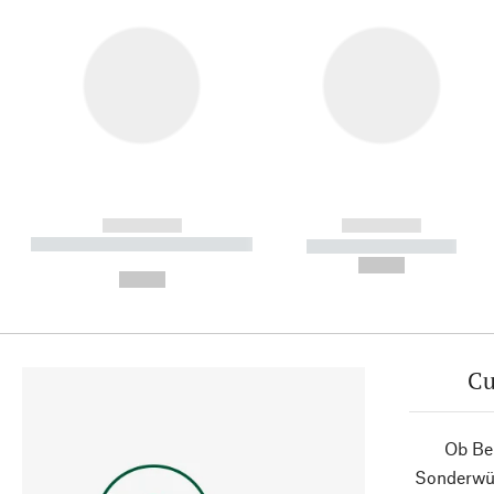
------------
------------
----------- ----------- ----------
----------- -----------
-
--,-- €
--,-- €
Cu
Ob Ber
Sonderwün