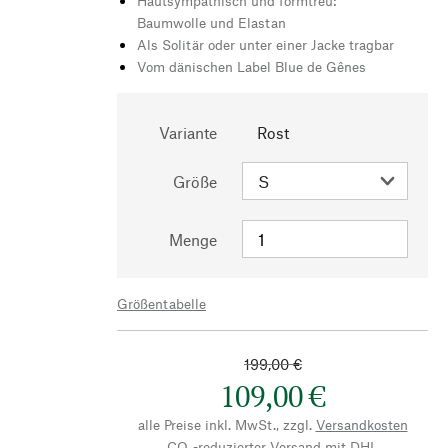
Hautsympathisch und formtreu:
Baumwolle und Elastan
Als Solitär oder unter einer Jacke tragbar
Vom dänischen Label Blue de Gênes
Variante
Rost
Größe
Menge
Größentabelle
199,00 €
109,00 €
alle Preise inkl. MwSt., zzgl.
Versandkosten
CO₂-reduzierter Versand mit DHL