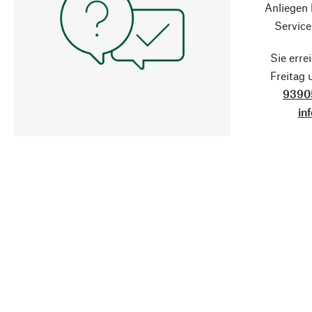
Anliegen
Service
Sie erre
Freitag
9390
in