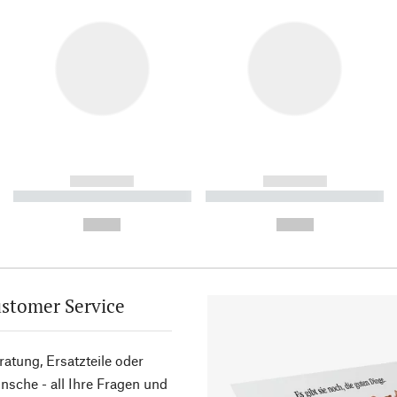
------------
------------
----------- ----------- ----------
----------- ----------- ----------
-
-
--,-- €
--,-- €
stomer Service
atung, Ersatzteile oder
sche - all Ihre Fragen und