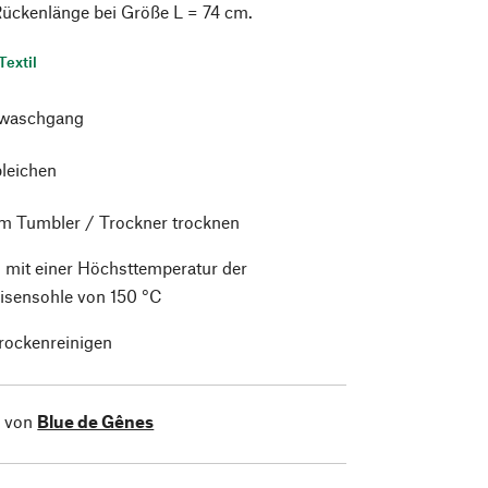
 Rückenlänge bei Größe L = 74 cm.
Textil
waschgang
bleichen
im Tumbler / Trockner trocknen
 mit einer Höchsttemperatur der
isensohle von 150 °C
trockenreinigen
l von
Blue de Gênes