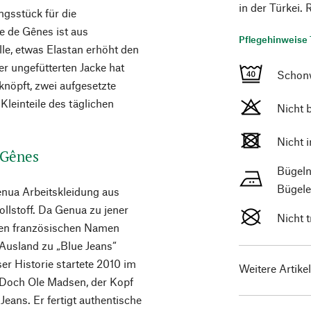
in der Türkei.
ngsstück für die
e de Gênes ist aus
Pflegehinweise 
e, etwas Elastan erhöht den
r ungefütterten Jacke hat
Schon
knöpft, zwei aufgesetzte
leinteile des täglichen
Nicht 
Nicht 
 Gênes
Bügeln
Bügele
Genua Arbeitskleidung aus
llstoff. Da Genua zu jener
Nicht 
 den französischen Namen
Ausland zu „Blue Jeans“
er Historie startete 2010 im
Weitere Artike
 Doch Ole Madsen, der Kopf
 Jeans. Er fertigt authentische