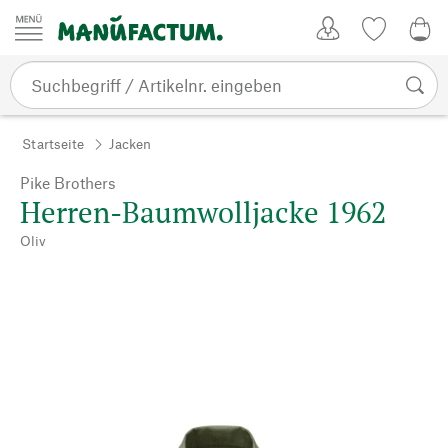
Zum Inhalt springen
Kundenkonto
Merkliste
0,0
Startseite
Jacken
Pike Brothers
Herren-Baumwolljacke 1962
Oliv