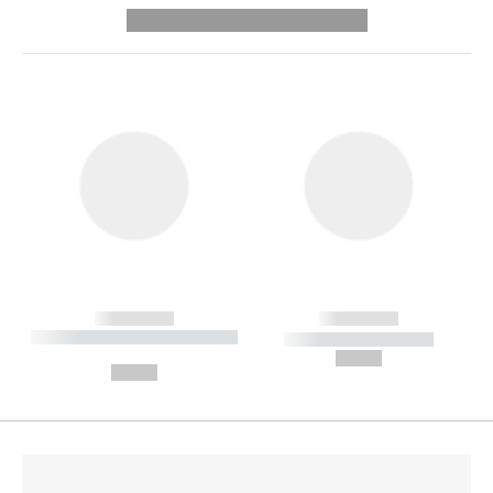
---------- --------------
------------
------------
----------- ----------- --------
----------- -----------
---
--,-- €
--,-- €