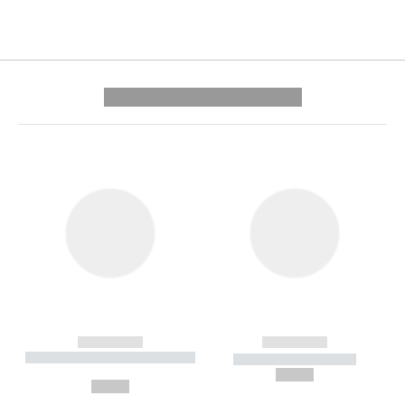
---------- --------------
------------
------------
----------- ----------- --------
----------- -----------
---
--,-- €
--,-- €