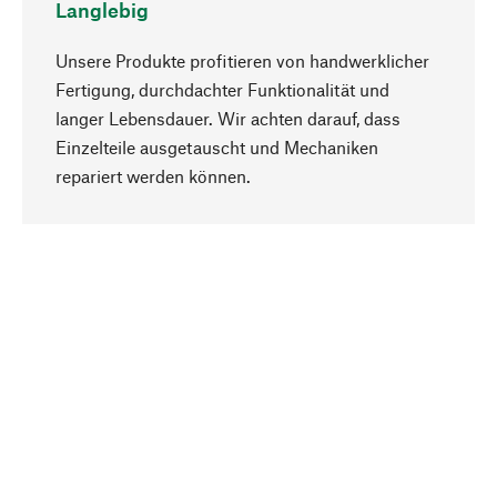
Langlebig
Unsere Produkte profitieren von handwerklicher
Fertigung, durchdachter Funktionalität und
langer Lebensdauer. Wir achten darauf, dass
Einzelteile ausgetauscht und Mechaniken
Nach oben
repariert werden können.
Bewusst
Nachhaltigkeit steht im Fokus unserer
Produktauswahl. Wir setzen auf natürliche
Inhaltsstoffe und Materialien, die gepflegt werden
können, sowie auf eine ressourcenschonende
und sozialverträgliche Produktion.