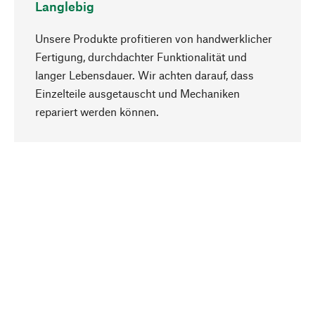
Langlebig
Unsere Produkte profitieren von handwerklicher
Fertigung, durchdachter Funktionalität und
langer Lebensdauer. Wir achten darauf, dass
Einzelteile ausgetauscht und Mechaniken
Nach oben
repariert werden können.
Bewusst
Nachhaltigkeit steht im Fokus unserer
Produktauswahl. Wir setzen auf natürliche
Inhaltsstoffe und Materialien, die gepflegt werden
können, sowie auf eine ressourcenschonende
und sozialverträgliche Produktion.