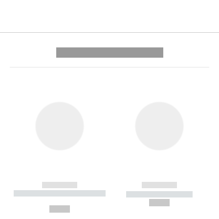
---------- --------------
------------
------------
----------- ----------- --------
----------- -----------
---
--,-- €
--,-- €