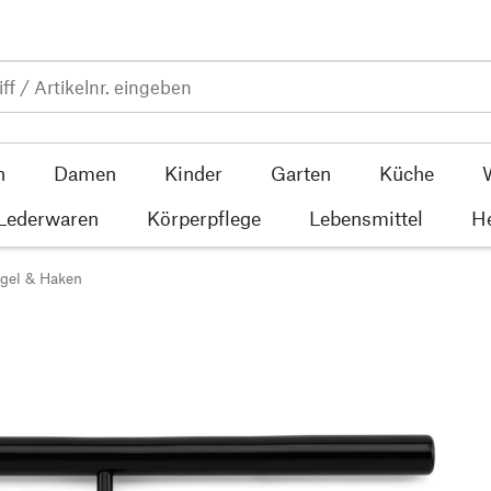
n
Damen
Kinder
Garten
Küche
 Lederwaren
Körperpflege
Lebensmittel
He
ügel & Haken