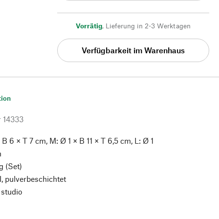
Vorrätig
,
Lieferung in 2-3 Werktagen
Verfügbarkeit im Warenhaus
tion
r
14333
 B 6 × T 7 cm, M: Ø 1 × B 11 × T 6,5 cm, L: Ø 1
m
g (Set)
, pulverbeschichtet
 studio