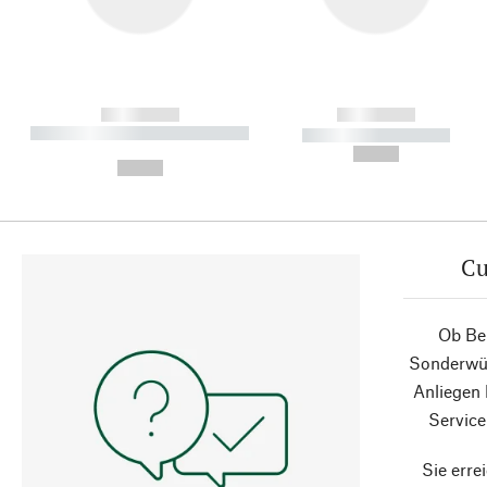
------------
------------
----------- ----------- ----------
----------- -----------
-
--,-- €
--,-- €
Cu
Ob Ber
Sonderwün
Anliegen
Service
Sie erre