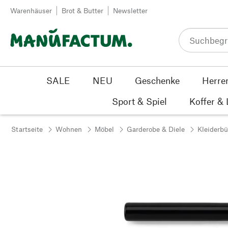
Zum Inhalt springen
Warenhäuser
Brot & Butter
Newsletter
SALE
NEU
Geschenke
Herre
Sport & Spiel
Koffer &
Startseite
Wohnen
Möbel
Garderobe & Diele
Kleiderb