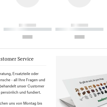
------------
------------
----------- ----------- ----------
----------- ----------- ----------
-
-
--,-- €
--,-- €
stomer Service
atung, Ersatzteile oder
sche - all Ihre Fragen und
 behandelt unser Customer
 persönlich und fundiert.
ichen uns von Montag bis