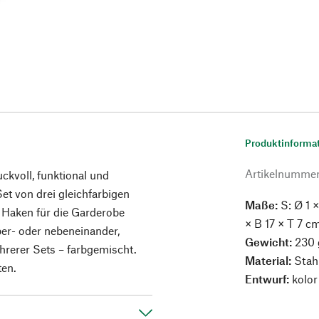
Produktinforma
Artikelnumme
uckvoll, funktional und
et von drei gleichfarbigen
Maße:
S: Ø 1 ×
s Haken für die Garderobe
× B 17 × T 7 c
ber- oder nebeneinander,
Gewicht:
230 
ehrerer Sets – farbgemischt.
Material:
Stahl
ten.
Entwurf:
kolor