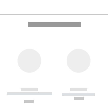
---------- --------------
------------
------------
----------- ----------- --------
----------- -----------
---
--,-- €
--,-- €