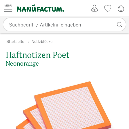
Zum Inhalt springen
Kundenkonto
Merkliste
0,0
Startseite
Notizblöcke
Haftnotizen Poet
Neonorange