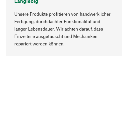
Langlebig
Unsere Produkte profitieren von handwerklicher
Fertigung, durchdachter Funktionalität und
langer Lebensdauer. Wir achten darauf, dass
Einzelteile ausgetauscht und Mechaniken
Nach oben
repariert werden können.
Bewusst
Nachhaltigkeit steht im Fokus unserer
Produktauswahl. Wir setzen auf natürliche
Inhaltsstoffe und Materialien, die gepflegt werden
können, sowie auf eine ressourcenschonende
und sozialverträgliche Produktion.