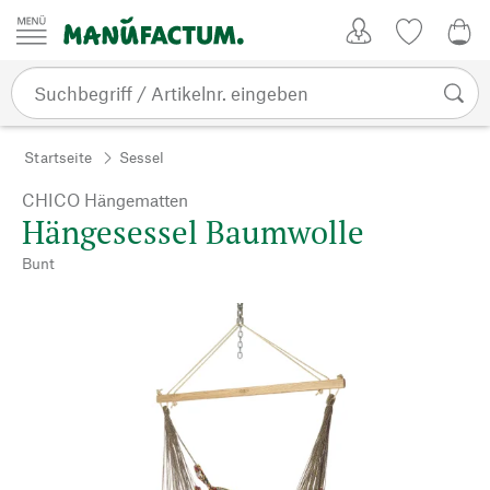
Zum Inhalt springen
Kundenkonto
Merkliste
0,0
Startseite
Sessel
CHICO Hängematten
Hängesessel Baumwolle
Bunt