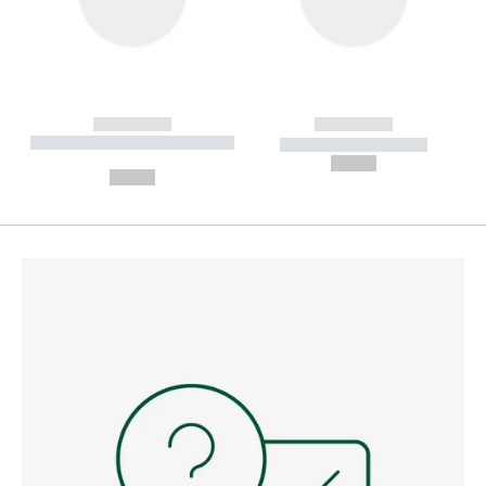
------------
------------
----------- ----------- --------
----------- -----------
---
--,-- €
--,-- €