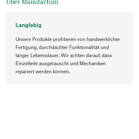
Über Manufactum
Langlebig
Unsere Produkte profitieren von handwerklicher
Fertigung, durchdachter Funktionalität und
langer Lebensdauer. Wir achten darauf, dass
Einzelteile ausgetauscht und Mechaniken
Nach oben
repariert werden können.
Bewusst
Nachhaltigkeit steht im Fokus unserer
Produktauswahl. Wir setzen auf natürliche
Inhaltsstoffe und Materialien, die gepflegt werden