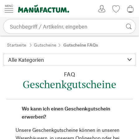
Zum Inhalt springen
Kundenkonto
Merkliste
0,0
Startseite
Gutscheine
Gutscheine FAQs
FAQ
Geschenkgutscheine
Wo kann ich einen Geschenkgutschein
erwerben?
Unsere Geschenkgutscheine können in unseren
Warenhäusern, in unserem Onlineshop oder bei