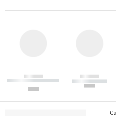
------------
------------
----------- ----------- ----------
----------- -----------
-
--,-- €
--,-- €
Cu