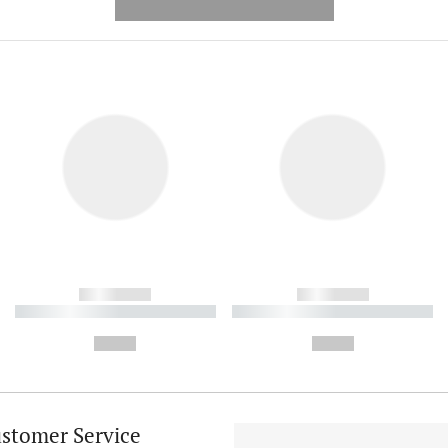
---------- --------------
------------
------------
----------- ----------- ----------
----------- ----------- ----------
-
-
--,-- €
--,-- €
stomer Service