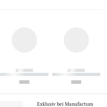
------------
------------
----------- ----------- ----------
----------- ----------- ----------
- -----------
-
--,-- €
--,-- €
Exklusiv bei Manufactum