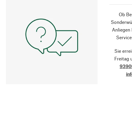
Ob Ber
Sonderwün
Anliegen
Service
Sie erre
Freitag
9390
in