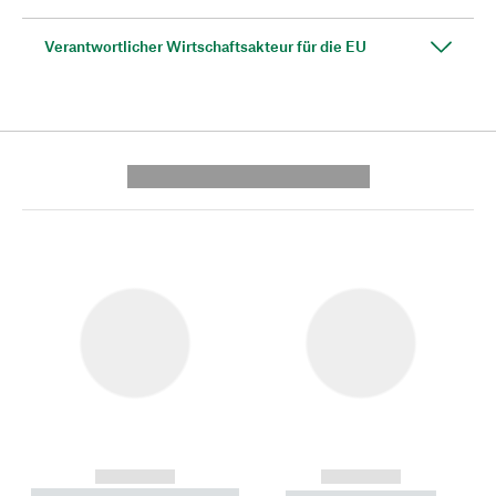
Verantwortlicher Wirtschaftsakteur für die EU
---------- --------------
------------
------------
----------- ----------- --------