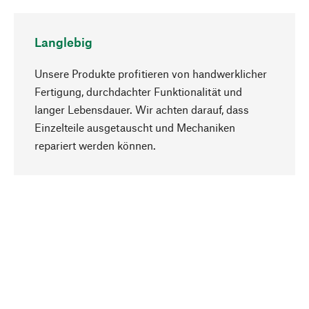
Langlebig
Unsere Produkte profitieren von handwerklicher
Fertigung, durchdachter Funktionalität und
langer Lebensdauer. Wir achten darauf, dass
Einzelteile ausgetauscht und Mechaniken
Nach oben
repariert werden können.
Bewusst
Nachhaltigkeit steht im Fokus unserer
Produktauswahl. Wir setzen auf natürliche
Inhaltsstoffe und Materialien, die gepflegt werden
können, sowie auf eine ressourcenschonende