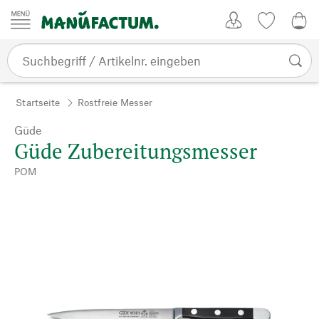
Zum Inhalt springen
Kundenkonto
Merkliste
0,0
Startseite
Rostfreie Messer
Güde
Güde Zubereitungsmesser
POM