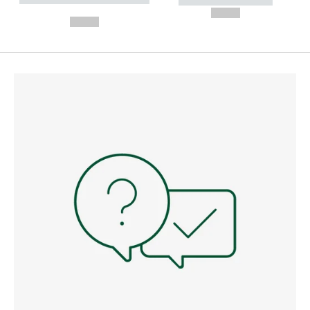
----------- -----------
---
--,-- €
--,-- €