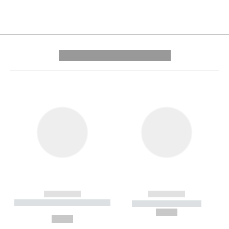
---------- --------------
------------
------------
----------- ----------- --------
----------- -----------
---
--,-- €
--,-- €