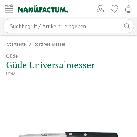
Zum Inhalt springen
Kundenkonto
Merkliste
0,0
Startseite
Rostfreie Messer
Güde
Güde Universalmesser
POM