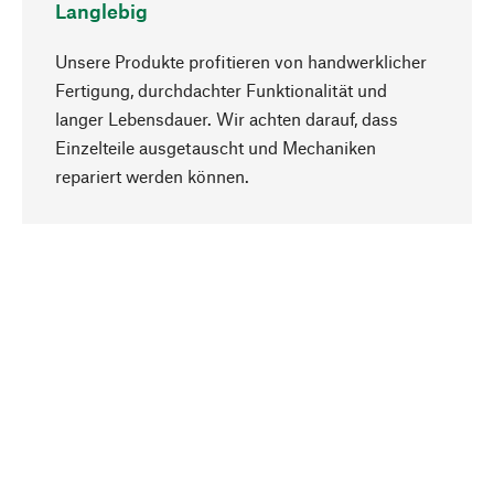
Langlebig
Unsere Produkte profitieren von handwerklicher
Fertigung, durchdachter Funktionalität und
langer Lebensdauer. Wir achten darauf, dass
Einzelteile ausgetauscht und Mechaniken
Nach oben
repariert werden können.
Bewusst
Nachhaltigkeit steht im Fokus unserer
Produktauswahl. Wir setzen auf natürliche
Inhaltsstoffe und Materialien, die gepflegt werden
können, sowie auf eine ressourcenschonende
und sozialverträgliche Produktion.