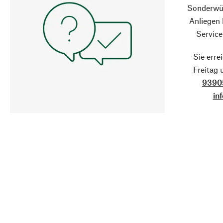
Sonderwün
Anliegen
Service
Sie erre
Freitag
9390
in