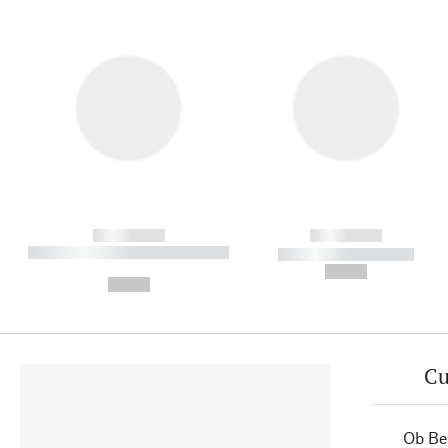
------------
------------
----------- ----------- ----------
----------- -----------
-
--,-- €
--,-- €
Cu
Ob Ber