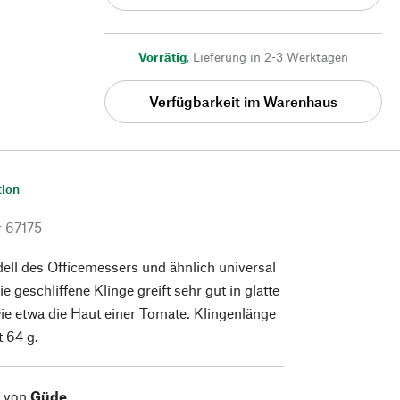
Vorrätig
,
Lieferung in 2-3 Werktagen
Verfügbarkeit im Warenhaus
tion
r
67175
ll des Officemessers und ähnlich universal
e geschliffene Klinge greift sehr gut in glatte
ie etwa die Haut einer Tomate. Klingenlänge
 64 g.
l von
Güde