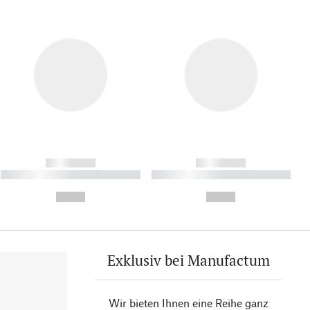
------------
------------
----------- ----------- ----------
----------- ----------- ----------
- -----------
-
--,-- €
--,-- €
Exklusiv bei Manufactum
Wir bieten Ihnen eine Reihe ganz