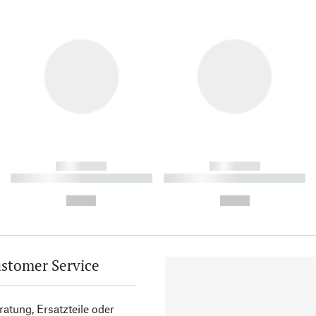
------------
------------
----------- ----------- ----------
----------- ----------- ----------
-
-
--,-- €
--,-- €
stomer Service
atung, Ersatzteile oder