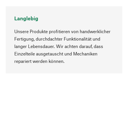
Langlebig
Unsere Produkte profitieren von handwerklicher
Fertigung, durchdachter Funktionalität und
langer Lebensdauer. Wir achten darauf, dass
Einzelteile ausgetauscht und Mechaniken
Nach oben
repariert werden können.
Bewusst
Nachhaltigkeit steht im Fokus unserer
Produktauswahl. Wir setzen auf natürliche
Inhaltsstoffe und Materialien, die gepflegt werden
können, sowie auf eine ressourcenschonende