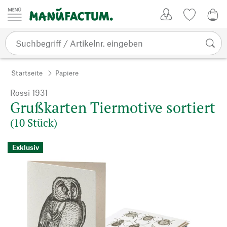
Zum Inhalt springen
Kundenkonto
Merkliste
0,0
Startseite
Papiere
Rossi 1931
Grußkarten Tiermotive sortiert
(10 Stück)
Exklusiv