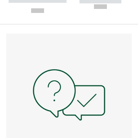
----------- ----------- --------
----------- -----------
---
--,-- €
--,-- €