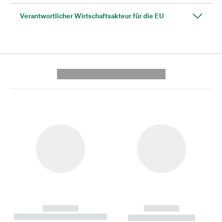
Verantwortlicher Wirtschaftsakteur für die EU
---------- --------------
------------
------------
----------- ----------- --------
----------- -----------