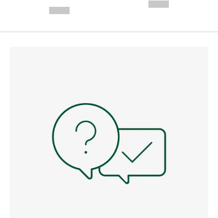
---
--,-- €
--,-- €