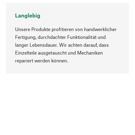
Langlebig
Unsere Produkte profitieren von handwerklicher
Fertigung, durchdachter Funktionalität und
langer Lebensdauer. Wir achten darauf, dass
Einzelteile ausgetauscht und Mechaniken
Nach oben
repariert werden können.
Bewusst
Nachhaltigkeit steht im Fokus unserer
Produktauswahl. Wir setzen auf natürliche
Inhaltsstoffe und Materialien, die gepflegt werden
können, sowie auf eine ressourcenschonende