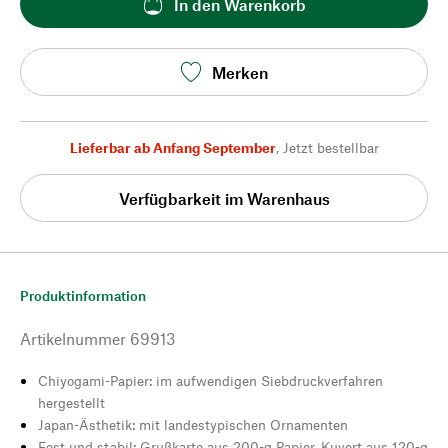
In den Warenkorb
Merken
Lieferbar ab Anfang September
,
Jetzt bestellbar
Verfügbarkeit im Warenhaus
Produktinformation
Artikelnummer
69913
Chiyogami-Papier: im aufwendigen Siebdruckverfahren
hergestellt
Japan-Ästhetik: mit landestypischen Ornamenten
Fest und stabil: Grußkarte aus 200-g Papier, Kuvert aus 120-g