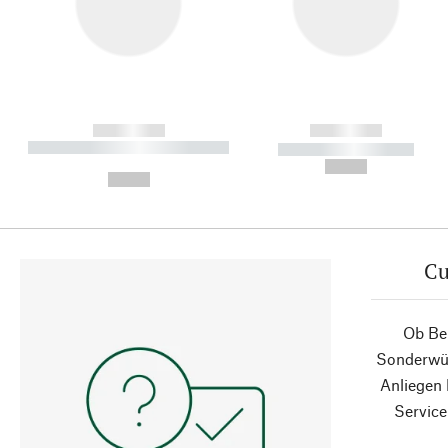
------------
------------
----------- ----------- ----------
----------- -----------
-
--,-- €
--,-- €
Cu
Ob Ber
Sonderwün
Anliegen
Service