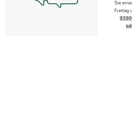
Sie erre
Freitag
9390
in