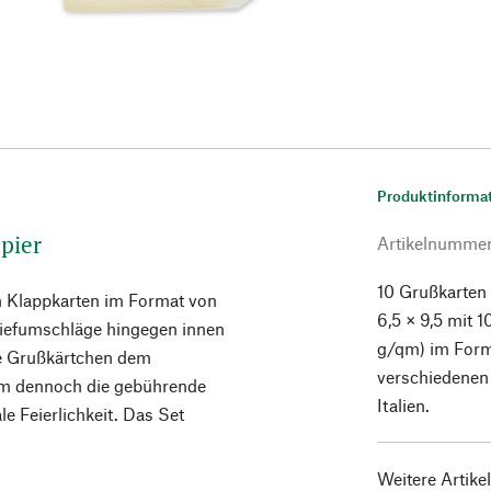
Produktinforma
apier
Artikelnumme
10 Grußkarten
n Klappkarten im Format von
6,5 × 9,5 mit
Briefumschläge hingegen innen
g/qm) im Forma
die Grußkärtchen dem
verschiedenen 
ihm dennoch die gebührende
Italien.
 Feierlichkeit. Das Set
Weitere Artike