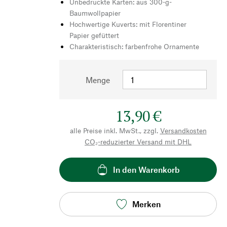
Unbedruckte Karten: aus 300-g-
Baumwollpapier
Hochwertige Kuverts: mit Florentiner
Papier gefüttert
Charakteristisch: farbenfrohe Ornamente
Menge
13,90 €
alle Preise inkl. MwSt., zzgl.
Versandkosten
CO₂-reduzierter Versand mit DHL
In den Warenkorb
Merken