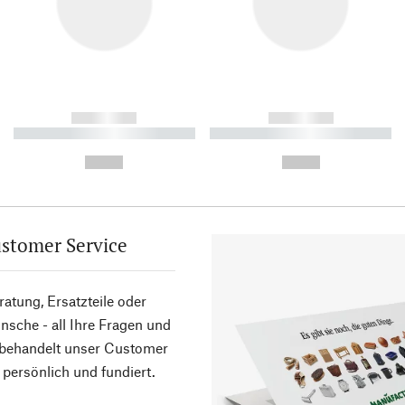
------------
------------
----------- ----------- ----------
----------- ----------- ----------
-
-
--,-- €
--,-- €
stomer Service
atung, Ersatzteile oder
sche - all Ihre Fragen und
 behandelt unser Customer
 persönlich und fundiert.