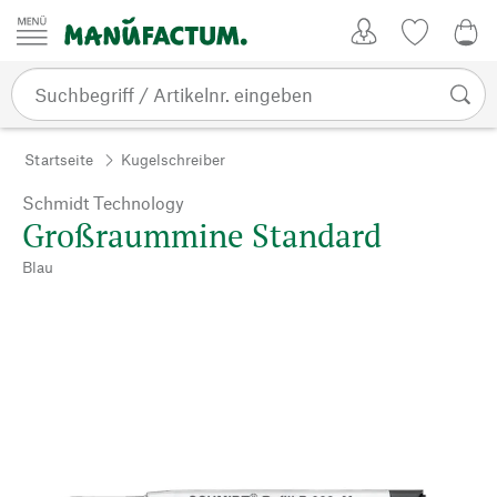
Zum Inhalt springen
Kundenkonto
Merkliste
0,0
Startseite
Kugelschreiber
Schmidt Technology
Großraummine Standard
Blau