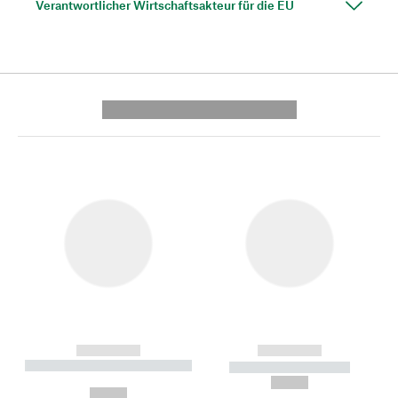
Verantwortlicher Wirtschaftsakteur für die EU
---------- --------------
------------
------------
----------- ----------- --------
----------- -----------
---
--,-- €
--,-- €