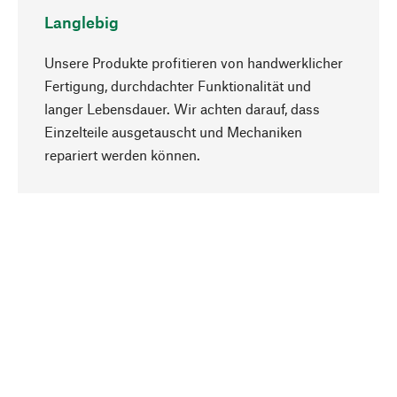
Langlebig
Unsere Produkte profitieren von handwerklicher
Fertigung, durchdachter Funktionalität und
langer Lebensdauer. Wir achten darauf, dass
Einzelteile ausgetauscht und Mechaniken
Nach oben
repariert werden können.
Bewusst
Nachhaltigkeit steht im Fokus unserer
Produktauswahl. Wir setzen auf natürliche
Inhaltsstoffe und Materialien, die gepflegt werden
können, sowie auf eine ressourcenschonende
und sozialverträgliche Produktion.