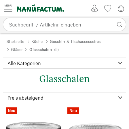
Zum Inhalt springen
Kundenkonto
Merkliste
0,0
Startseite
Küche
Geschirr & Tischaccessoires
Gläser
Glasschalen
(5)
Glasschalen
Neu
Neu