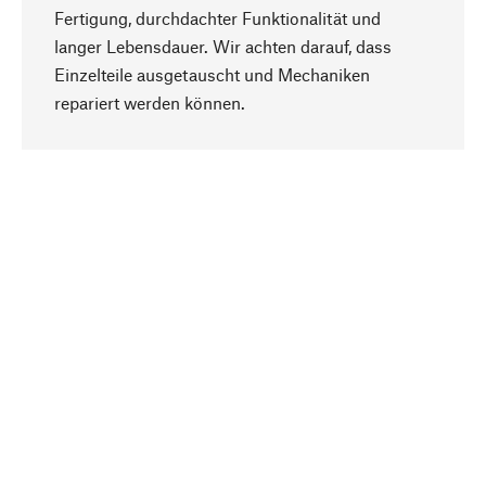
Fertigung, durchdachter Funktionalität und
langer Lebensdauer. Wir achten darauf, dass
Einzelteile ausgetauscht und Mechaniken
Nach oben
repariert werden können.
Bewusst
Nachhaltigkeit steht im Fokus unserer
Produktauswahl. Wir setzen auf natürliche
Inhaltsstoffe und Materialien, die gepflegt werden
können, sowie auf eine ressourcenschonende
und sozialverträgliche Produktion.