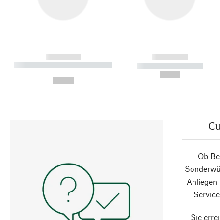
------------
------------
----------- ----------- ----------
----------- -----------
-
--,-- €
--,-- €
Cu
Ob Ber
Sonderwün
Anliegen
Service
Sie erre