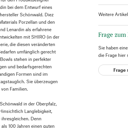
rdin bei dem Entwurf eines
Weitere Artike
hersteller Schönwald. Diez
 Materials Porzellan und den
nd Lenardin als erfahrene
Frage zum
ntwickelten mit SHIRO (in der
rie, die diesen veränderten
Sie haben ein
edarfen umfänglich gerecht
die Frage hier
 Bowls stehen in perfekter
igen und bedarfsgerechten
Frage 
kwandigen Formen sind im
ltagstauglich. Sie überzeugen
 von Familien.
n Schönwald in der Oberpfalz,
insichtlich Langlebigkeit,
e ihresgleichen. Denn
 als 100 Jahren einen guten