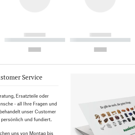
------------
------------
----------- ----------- ----------
----------- ----------- ----------
-
-
--,-- €
--,-- €
stomer Service
atung, Ersatzteile oder
sche - all Ihre Fragen und
 behandelt unser Customer
 persönlich und fundiert.
ichen uns von Montag bis