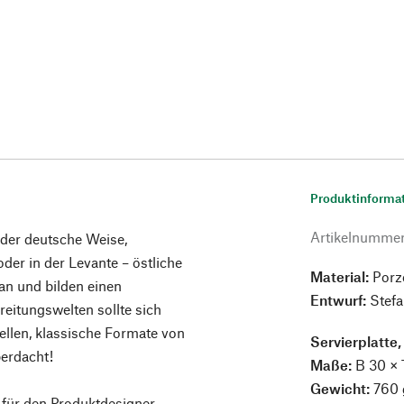
Produktinforma
Artikelnumme
oder deutsche Weise,
oder in der Levante – östliche
Material:
Porz
an und bilden einen
Entwurf:
Stefa
ereitungswelten sollte sich
llen, klassische Formate von
Servierplatte,
berdacht!
Maße:
B 30 × 
Gewicht:
760 
für den Produktdesigner