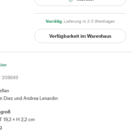
Vorrätig
,
Lieferung in 2-3 Werktagen
Verfügbarkeit im Warenhaus
tion
r
208849
ellan
n Diez und Andrea Lenardin
 groß
T 19,3 × H 2,2 cm
g