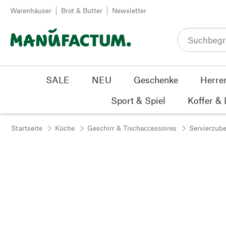
Zum Inhalt springen
Warenhäuser
Brot & Butter
Newsletter
SALE
NEU
Geschenke
Herre
Sport & Spiel
Koffer &
Startseite
Küche
Geschirr & Tischaccessoires
Servierzub