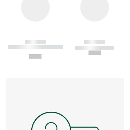
------------
------------
----------- ----------- --------
----------- -----------
---
--,-- €
--,-- €