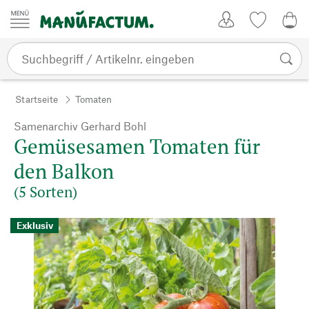
Zum Inhalt springen
Kundenkonto
Merkliste
0,0
Startseite
Tomaten
Samenarchiv Gerhard Bohl
Gemüsesamen Tomaten für
den Balkon
(5 Sorten)
Exklusiv