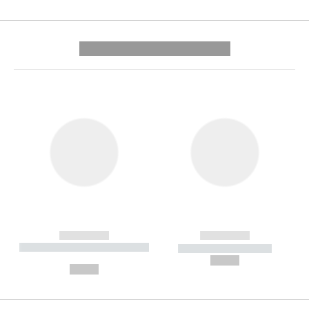
---------- --------------
------------
------------
----------- ----------- --------
----------- -----------
---
--,-- €
--,-- €