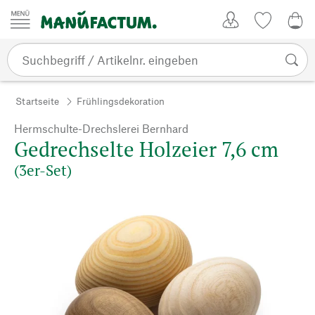
Zum Inhalt springen
Kundenkonto
Merkliste
0,0
Startseite
Frühlingsdekoration
Hermschulte-Drechslerei Bernhard
Gedrechselte Holzeier 7,6 cm
(3er-Set)