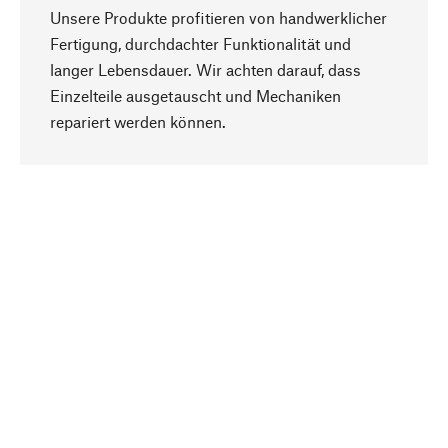
Unsere Produkte profitieren von handwerklicher
Fertigung, durchdachter Funktionalität und
langer Lebensdauer. Wir achten darauf, dass
Einzelteile ausgetauscht und Mechaniken
Nach oben
repariert werden können.
Bewusst
Nachhaltigkeit steht im Fokus unserer
Produktauswahl. Wir setzen auf natürliche
Inhaltsstoffe und Materialien, die gepflegt werden
können, sowie auf eine ressourcenschonende
und sozialverträgliche Produktion.