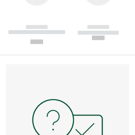
------------
------------
----------- ----------- --------
----------- -----------
---
--,-- €
--,-- €