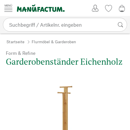
Zum Inhalt springen
Kundenkonto
Merkliste
0,0
Startseite
Flurmöbel & Garderoben
Form & Refine
Garderobenständer Eichenholz