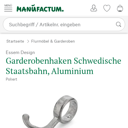
Zum Inhalt springen
Kundenkonto
Merkliste
0,0
Startseite
Flurmöbel & Garderoben
Essem Design
Garderobenhaken Schwedische
Staatsbahn, Aluminium
Poliert