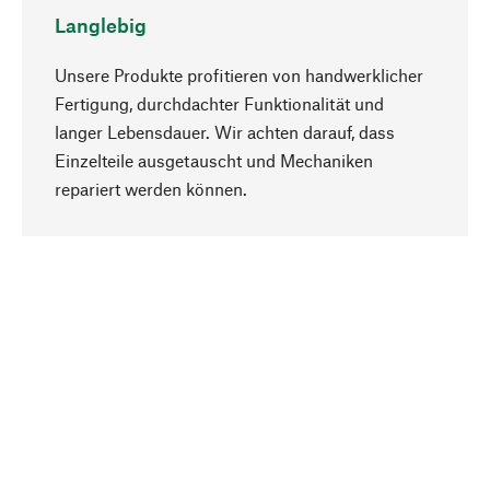
Langlebig
Unsere Produkte profitieren von handwerklicher
Fertigung, durchdachter Funktionalität und
langer Lebensdauer. Wir achten darauf, dass
Einzelteile ausgetauscht und Mechaniken
Nach oben
repariert werden können.
Bewusst
Nachhaltigkeit steht im Fokus unserer
Produktauswahl. Wir setzen auf natürliche
Inhaltsstoffe und Materialien, die gepflegt werden
können, sowie auf eine ressourcenschonende
und sozialverträgliche Produktion.