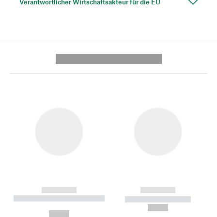
Verantwortlicher Wirtschaftsakteur für die EU
---------- --------------
------------
------------
----------- ----------- --------
----------- -----------
---
--,-- €
--,-- €