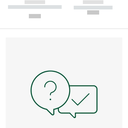
------------
------------
----------- ----------- --------
----------- -----------
---
--,-- €
--,-- €