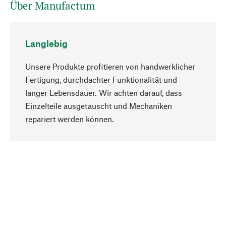
Über Manufactum
Langlebig
Unsere Produkte profitieren von handwerklicher
Fertigung, durchdachter Funktionalität und
langer Lebensdauer. Wir achten darauf, dass
Einzelteile ausgetauscht und Mechaniken
Nach oben
repariert werden können.
Bewusst
Nachhaltigkeit steht im Fokus unserer
Produktauswahl. Wir setzen auf natürliche
Inhaltsstoffe und Materialien, die gepflegt werden