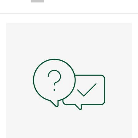
--,-- €