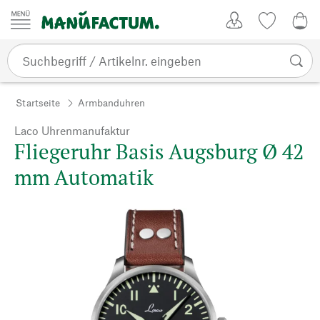
Zum Inhalt springen
Kundenkonto
Merkliste
0,0
Startseite
Armbanduhren
Laco Uhrenmanufaktur
Fliegeruhr Basis Augsburg Ø 42
mm Automatik