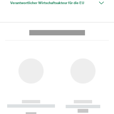
Verantwortlicher Wirtschaftsakteur für die EU
---------- --------------
------------
------------
----------- ----------- --------
----------- -----------
---
--,-- €