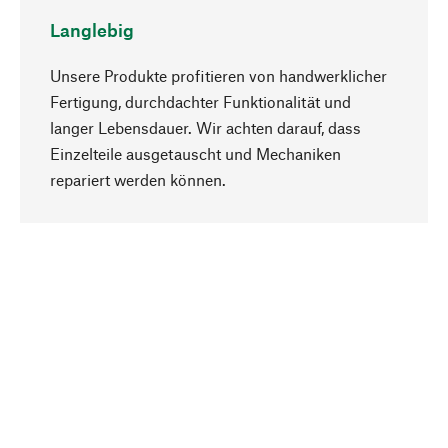
Langlebig
Unsere Produkte profitieren von handwerklicher
Fertigung, durchdachter Funktionalität und
langer Lebensdauer. Wir achten darauf, dass
Einzelteile ausgetauscht und Mechaniken
Nach oben
repariert werden können.
Bewusst
Nachhaltigkeit steht im Fokus unserer
Produktauswahl. Wir setzen auf natürliche
Inhaltsstoffe und Materialien, die gepflegt werden
können, sowie auf eine ressourcenschonende
und sozialverträgliche Produktion.