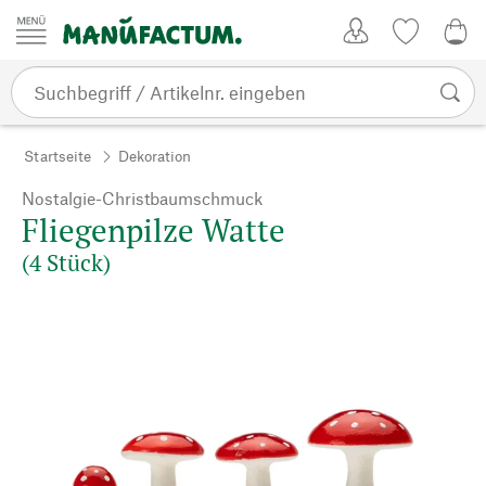
Zum Inhalt springen
Kundenkonto
Merkliste
0,0
Startseite
Dekoration
Nostalgie-Christbaumschmuck
Fliegenpilze Watte
(4 Stück)