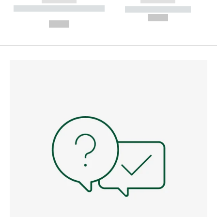
----------- ----------- --------
----------- -----------
---
--,-- €
--,-- €