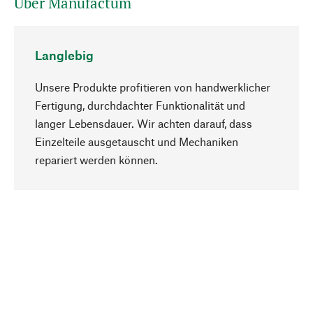
Über Manufactum
Langlebig
Unsere Produkte profitieren von handwerklicher
Fertigung, durchdachter Funktionalität und
langer Lebensdauer. Wir achten darauf, dass
Einzelteile ausgetauscht und Mechaniken
Nach oben
repariert werden können.
Bewusst
Nachhaltigkeit steht im Fokus unserer
Produktauswahl. Wir setzen auf natürliche
Inhaltsstoffe und Materialien, die gepflegt werden