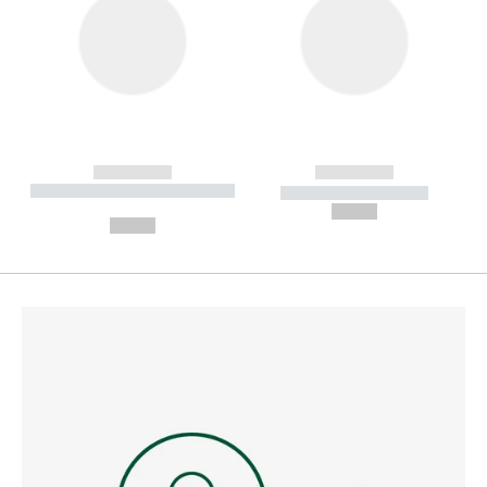
------------
------------
----------- ----------- --------
----------- -----------
---
--,-- €
--,-- €