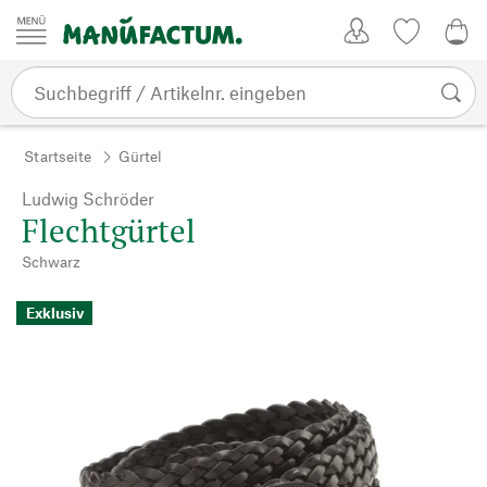
Zum Inhalt springen
Kundenkonto
Merkliste
0,0
Startseite
Gürtel
Ludwig Schröder
Flechtgürtel
Schwarz
Exklusiv