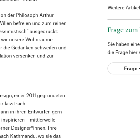
Weitere Artike
hon der Philosoph Arthur
illen befreien und zum reinen
Frage zum
essimistisch“ ausgedrückt:
en wir unsere Wohnräume
Sie haben ein
ir die Gedanken schweifen und
die Frage hier
lation versenken und zur
Frage 
esign, einer 2011 gegründeten
 lässt sich
nn in ihren Entwürfen gern
nspirieren – mittlerweile
erner Designer*innen. Ihre
nach Kathmandu, wo sie das