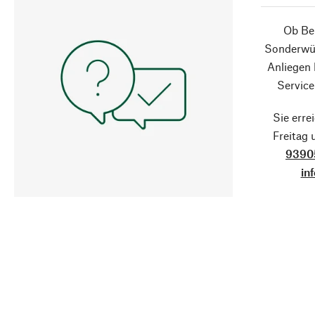
Ob Ber
Sonderwün
Anliegen
Service
Sie erre
Freitag
9390
in