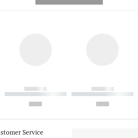
---------- --------------
------------
------------
----------- ----------- ----------
----------- ----------- ----------
-
-
--,-- €
--,-- €
stomer Service