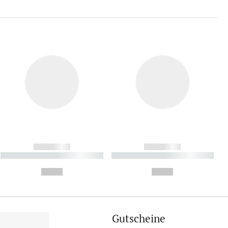
------------
------------
----------- ----------- ----------
----------- ----------- ----------
- -----------
-
--,-- €
--,-- €
Gutscheine