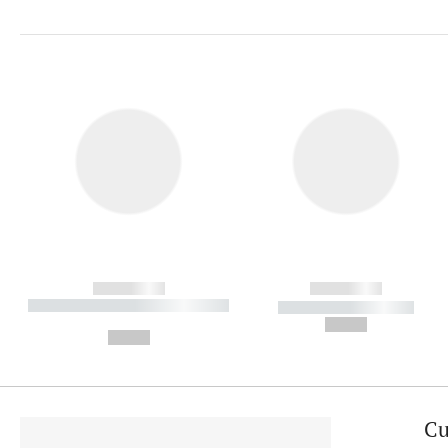
------------
------------
----------- ----------- ----------
----------- -----------
-
--,-- €
--,-- €
Cu