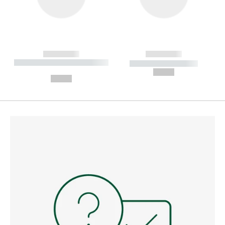
------------
------------
----------- ----------- --------
----------- -----------
---
--,-- €
--,-- €