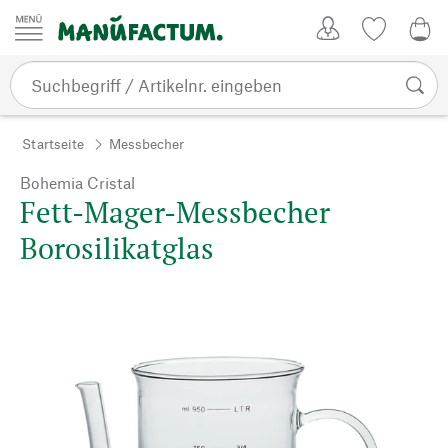
Zum Inhalt springen
Kundenkonto
Merkliste
0,0
Startseite
Messbecher
Bohemia Cristal
Fett-Mager-Messbecher
Borosilikatglas