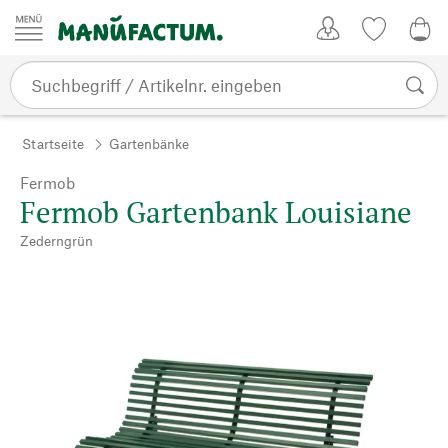
Zum Inhalt springen
Kundenkonto
Merkliste
0,0
Startseite
Gartenbänke
Fermob
Fermob Gartenbank Louisiane
Zederngrün