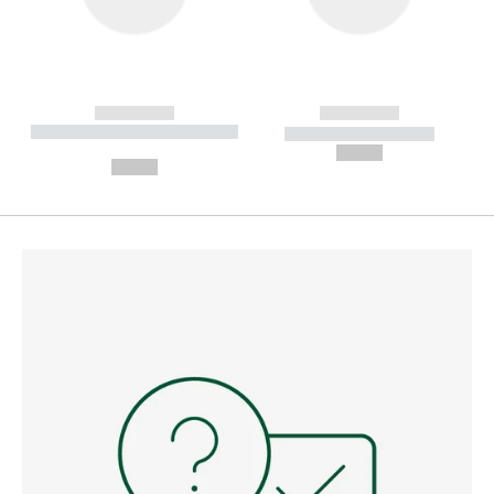
------------
------------
----------- ----------- --------
----------- -----------
---
--,-- €
--,-- €